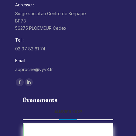
Adresse :
Siège social au Centre de Kerpape
BP78
56275 PLOEMEUR Cedex
Tel :
02 97 82 61 74
Email :
approche@vyv3.fr
Trouvez nous sur :
Facebook
LinkedIn
page
page
Évenements
opens
opens
in
in
JANVIER 2027
new
new
window
window