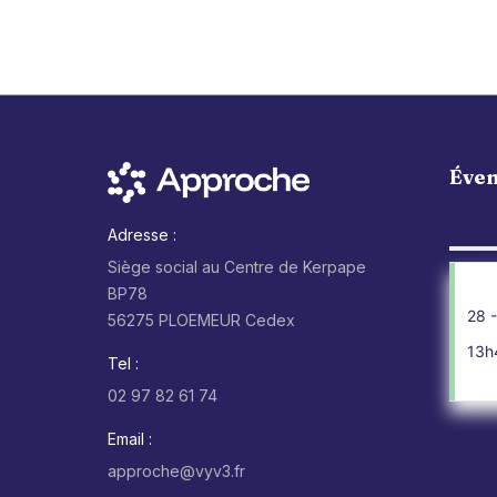
Éve
Adresse :
Siège social au Centre de Kerpape
BP78
28 -
56275 PLOEMEUR Cedex
13h
Tel :
02 97 82 61 74
Email :
approche@vyv3.fr