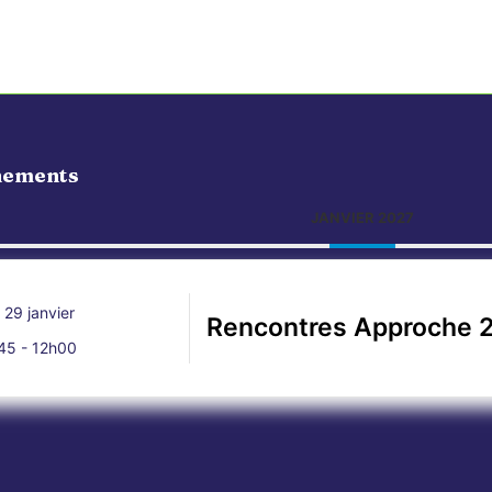
nements
JANVIER 2027
 29 janvier
Rencontres Approche 2
45
-
12h00