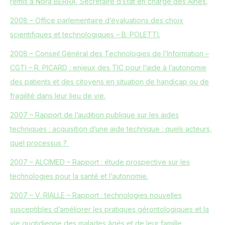
remis à Nora BERRA, Secrétaire d’Etat en charge des Aînés.
2008 – Office parlementaire d’évaluations des choix
scientifiques et technologiques – B. POLETTI.
2008 – Conseil Général des Technologies de l’Information –
CGTI – R. PICARD : enjeux des TIC pour l’aide à l’autonomie
des patients et des citoyens en situation de handicap ou de
fragilité dans leur lieu de vie.
2007 – Rapport de l’audition publique sur les aides
techniques : acquisition d’une aide technique : quels acteurs,
quel processus ?
2007 – ALCIMED – Rapport : étude prospective sur les
technologies pour la santé et l’autonomie.
2007 – V. RIALLE – Rapport : technologies nouvelles
susceptibles d’améliorer les pratiques gérontologiques et la
vie quotidienne des malades âgés et de leur famille.