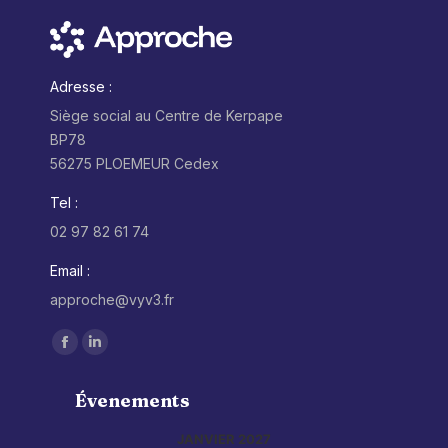
Adresse :
Siège social au Centre de Kerpape
BP78
56275 PLOEMEUR Cedex
Tel :
02 97 82 61 74
Email :
approche@vyv3.fr
Trouvez nous sur :
Facebook
LinkedIn
page
page
Évenements
opens
opens
in
in
JANVIER 2027