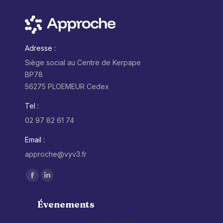
Adresse :
Siège social au Centre de Kerpape
BP78
56275 PLOEMEUR Cedex
Tel :
02 97 82 61 74
Email :
approche@vyv3.fr
Trouvez nous sur :
Facebook
LinkedIn
page
page
Évenements
opens
opens
in
in