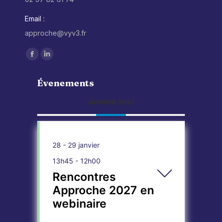
Email :
approche@vyv3.fr
Trouvez nous sur :
Facebook
LinkedIn
page
page
Évenements
opens
opens
in
in
JANVIER 2027
new
new
window
window
28 - 29 janvier
13h45
-
12h00
Rencontres
Approche 2027 en
webinaire